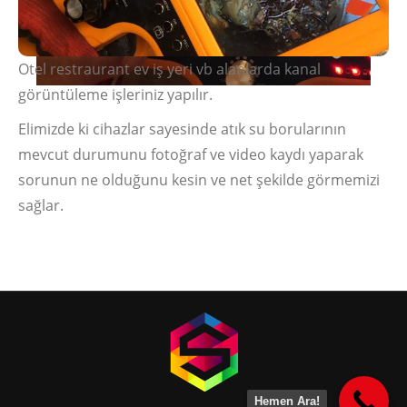
Otel restraurant ev iş yeri vb alanlarda kanal
görüntüleme işleriniz yapılır.
Elimizde ki cihazlar sayesinde atık su borularının
mevcut durumunu fotoğraf ve video kaydı yaparak
sorunun ne olduğunu kesin ve net şekilde görmemizi
sağlar.
Hemen Ara!