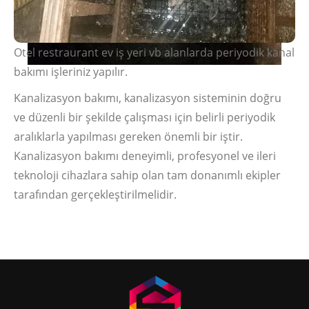
Otel restraurant ev iş yeri vb alanlarda periyodik kanal
bakımı işleriniz yapılır.
Kanalizasyon bakımı, kanalizasyon sisteminin doğru
ve düzenli bir şekilde çalışması için belirli periyodik
aralıklarla yapılması gereken önemli bir iştir.
Kanalizasyon bakımı deneyimli, profesyonel ve ileri
teknoloji cihazlara sahip olan tam donanımlı ekipler
tarafından gerçekleştirilmelidir.